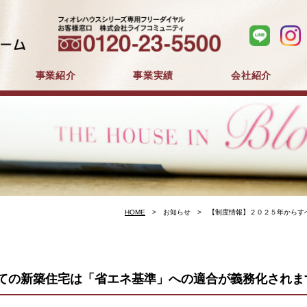
事業紹介
事業実績
会社紹介
分譲住宅事業
建築事業
マンション分譲
戸建分譲
企業コンセプト
会社概要
採用情報
HOME
お知らせ
【制度情報】２０２５年からす
ての新築住宅は「省エネ基準」への適合が義務化されま