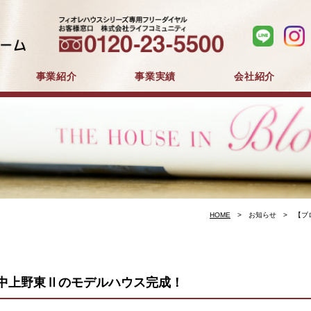
事業紹介
事業実績
会社紹介
分譲住宅事業
建築事業
マンション分譲
戸建分譲
企業コンセプト
会社概要
採用情報
HOME
お知らせ
【ブ
中上野東Ⅱのモデルハウス完成！