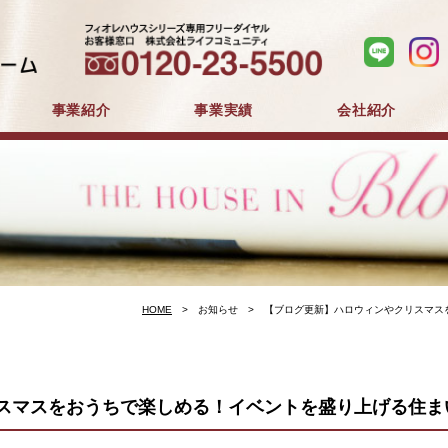
事業紹介
事業実績
会社紹介
分譲住宅事業
建築事業
マンション分譲
戸建分譲
企業コンセプト
会社概要
採用情報
HOME
お知らせ
【ブログ更新】ハロウィンやクリスマス
スマスをおうちで楽しめる！イベントを盛り上げる住ま