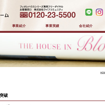
事業紹介
事業実績
会社紹介
分譲住宅事業
建築事業
マンション分譲
戸建分譲
企業コンセプト
会社概要
採用情報
HO
人突破