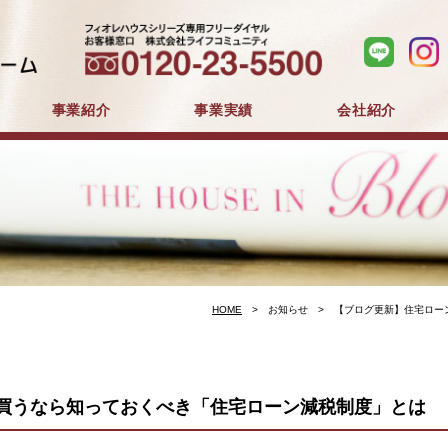
事業紹介
事業実績
会社紹介
分譲住宅事業
建築事業
マンション分譲
戸建分譲
企業コンセプト
会社概要
採用情報
HOME
お知らせ
【ブログ更新】住宅ロー
買うなら知っておくべき「住宅ローン減税制度」とは