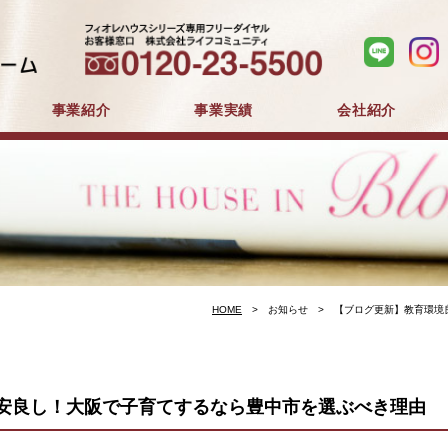
事業紹介
事業実績
会社紹介
分譲住宅事業
建築事業
マンション分譲
戸建分譲
企業コンセプト
会社概要
採用情報
HOME
お知らせ
【ブログ更新】教育環境
安良し！大阪で子育てするなら豊中市を選ぶべき理由