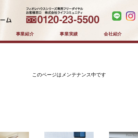
事業紹介
事業実績
会社紹介
分譲住宅事業
建築事業
マンション分譲
戸建分譲
企業コンセプト
会社概要
採用情報
このページはメンテナンス中です