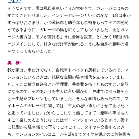
ご
主
人
そうなんです。実は私自身車いじりが大好きで、ガレージにはもの
すごくこだわりました。インナーガレージというのかな、1台は車が
すっぽりおさまり、かつ運転席も助手席も余裕をもってドアの開閉
ができるように、ガレージの幅を広くしてもらいました。あとガレ
ージの後方は、モノが置けるように倉庫を設置。とにかく1階はガレ
ージメインにして、好きなだけ車が触れるように私自身の趣味の場
をつくってもらいました！
奥
様
我が家は、車だけでなく、自転車もバイクも所有しているので、マ
ンションにいるときは、結構な金額の駐車場代を支払っていまし
た。そこに積立修繕金とか管理費、共益費を払うとものすごい金額
になるので、そのあたりを主人に言い聞かせ、戸建てに引っ越そう
と一生懸命プレゼンをしていました。そんな事情もあったので、マ
イホームのガレージに関しては、主人の思い通りにさせてあげたい
と思っていました。だからここに引っ越してきて、趣味の車はもの
すごく楽しめるようになったはず！マンションにいるときは、夜中
に11階から駐車場まで下りてごそごそ…。タイヤを交換するとき
も、マンションのバルコニーから1階までタイヤを運ぶのに何往復も