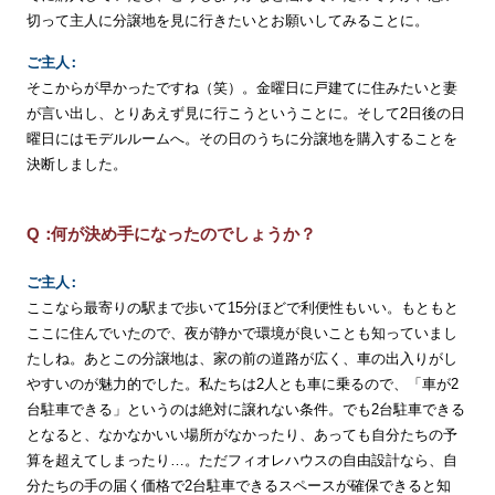
切って主人に分譲地を見に行きたいとお願いしてみることに。
ご
主
人
そこからが早かったですね（笑）。金曜日に戸建てに住みたいと妻
が言い出し、とりあえず見に行こうということに。そして2日後の日
曜日にはモデルルームへ。その日のうちに分譲地を購入することを
決断しました。
何が決め手になったのでしょうか？
ご
主
人
ここなら最寄りの駅まで歩いて15分ほどで利便性もいい。もともと
ここに住んでいたので、夜が静かで環境が良いことも知っていまし
たしね。あとこの分譲地は、家の前の道路が広く、車の出入りがし
やすいのが魅力的でした。私たちは2人とも車に乗るので、「車が2
台駐車できる」というのは絶対に譲れない条件。でも2台駐車できる
となると、なかなかいい場所がなかったり、あっても自分たちの予
算を超えてしまったり…。ただフィオレハウスの自由設計なら、自
分たちの手の届く価格で2台駐車できるスペースが確保できると知