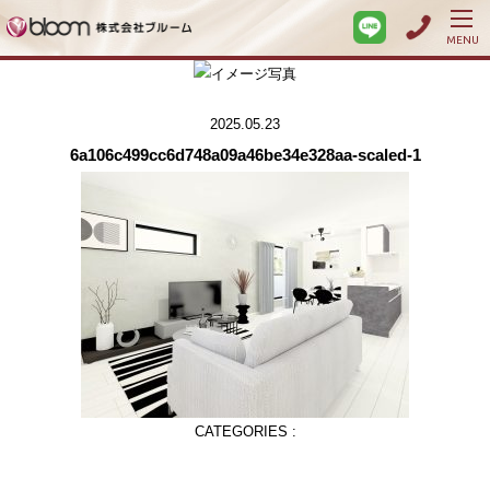
MENU
2025.05.23
6a106c499cc6d748a09a46be34e328aa-scaled-1
CATEGORIES :