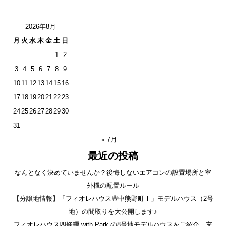
2026年8月
月
火
水
木
金
土
日
1
2
3
4
5
6
7
8
9
10
11
12
13
14
15
16
17
18
19
20
21
22
23
24
25
26
27
28
29
30
31
« 7月
最近の投稿
なんとなく決めていませんか？後悔しないエアコンの設置場所と室
外機の配置ルール
【分譲地情報】「フィオレハウス豊中熊野町Ⅰ」モデルハウス（2号
地）の間取りを大公開します♪
フィオレハウス四條畷 with Park の8号地モデルハウスをご紹介。充