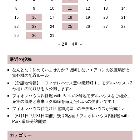
8
9
10
11
12
13
14
15
16
17
18
19
20
21
22
23
24
25
26
27
28
29
30
31
« 2月
4月 »
最近の投稿
なんとなく決めていませんか？後悔しないエアコンの設置場所と
室外機の配置ルール
【分譲地情報】「フィオレハウス豊中熊野町Ⅰ」モデルハウス（2
号地）の間取りを大公開します♪
フィオレハウス四條畷 with Park の8号地モデルハウスをご紹介。
充実の収納と家事ラク動線を備えた4LDKの住まいです！
フィオレハウス住之江区北加賀屋Ⅰのモデルハウスが完成！♪
【6月1日-7月31日開催】残り3区画！フィオレハウス四條畷 with
Park 最終分譲開始
カテゴリー