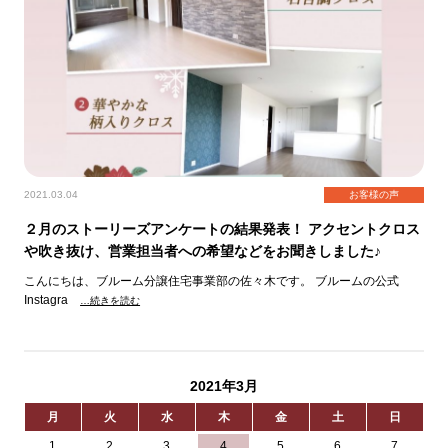
2021.03.04
お客様の声
２月のストーリーズアンケートの結果発表！ アクセントクロス
や吹き抜け、営業担当者への希望などをお聞きしました♪
こんにちは、ブルーム分譲住宅事業部の佐々木です。 ブルームの公式
Instagra
…続きを読む
2021年3月
月
火
水
木
金
土
日
1
2
3
4
5
6
7