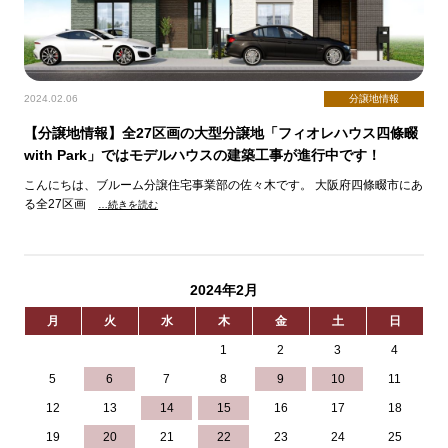
2024.02.06
分譲地情報
【分譲地情報】全27区画の大型分譲地「フィオレハウス四條畷
with Park」ではモデルハウスの建築工事が進行中です！
こんにちは、ブルーム分譲住宅事業部の佐々木です。 大阪府四條畷市にあ
る全27区画
…続きを読む
2024年2月
月
火
水
木
金
土
日
1
2
3
4
5
6
7
8
9
10
11
12
13
14
15
16
17
18
19
20
21
22
23
24
25