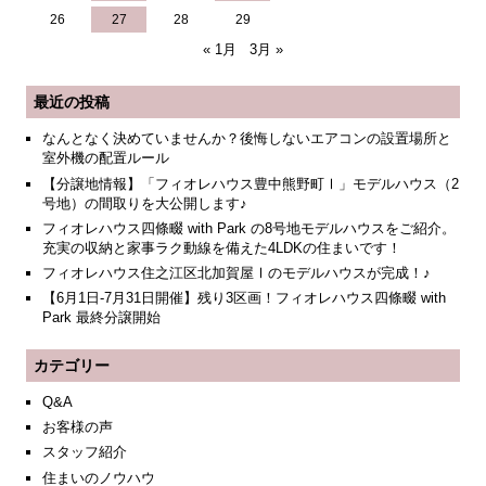
26
27
28
29
« 1月
3月 »
最近の投稿
なんとなく決めていませんか？後悔しないエアコンの設置場所と
室外機の配置ルール
【分譲地情報】「フィオレハウス豊中熊野町Ⅰ」モデルハウス（2
号地）の間取りを大公開します♪
フィオレハウス四條畷 with Park の8号地モデルハウスをご紹介。
充実の収納と家事ラク動線を備えた4LDKの住まいです！
フィオレハウス住之江区北加賀屋Ⅰのモデルハウスが完成！♪
【6月1日-7月31日開催】残り3区画！フィオレハウス四條畷 with
Park 最終分譲開始
カテゴリー
Q&A
お客様の声
スタッフ紹介
住まいのノウハウ