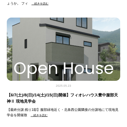
ょうか。 フィ
…続きを読む
2025.05.23
【6/7(土)/8(日)/14(土)/15(日)開催】フィオレハウス豊中服部天
神Ⅱ 現地見学会
【最終分譲 残り1邸】服部緑地近く・北条西公園隣接の分譲地にて現地見
学会を開催致
…続きを読む