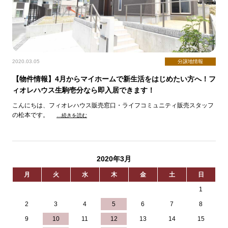
2020.03.05
分譲地情報
【物件情報】4月からマイホームで新生活をはじめたい方へ！フ
ィオレハウス生駒壱分なら即入居できます！
こんにちは、フィオレハウス販売窓口・ライフコミュニティ販売スタッフ
の松本です。
…続きを読む
2020年3月
月
火
水
木
金
土
日
1
2
3
4
5
6
7
8
9
10
11
12
13
14
15