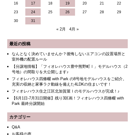
16
17
18
19
20
21
22
23
24
25
26
27
28
29
30
31
« 2月
4月 »
最近の投稿
なんとなく決めていませんか？後悔しないエアコンの設置場所と
室外機の配置ルール
【分譲地情報】「フィオレハウス豊中熊野町Ⅰ」モデルハウス（2
号地）の間取りを大公開します♪
フィオレハウス四條畷 with Park の8号地モデルハウスをご紹介。
充実の収納と家事ラク動線を備えた4LDKの住まいです！
フィオレハウス住之江区北加賀屋Ⅰのモデルハウスが完成！♪
【6月1日-7月31日開催】残り3区画！フィオレハウス四條畷 with
Park 最終分譲開始
カテゴリー
Q&A
お客様の声