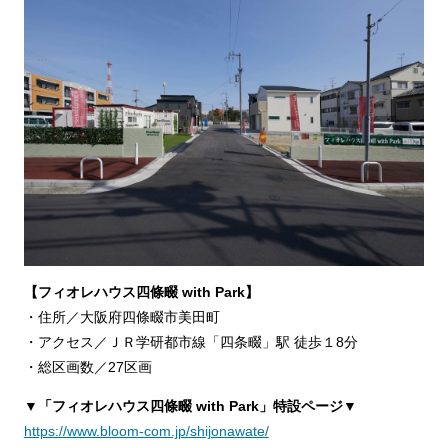
【フィオレハウス四條畷 with Park】
・住所／大阪府四條畷市美田町
・アクセス／ＪＲ学研都市線「四条畷」駅 徒歩１8分
・総区画数／27区画
▼「フィオレハウス四條畷 with Park」特設ページ▼
https://www.bloom-com.jp/shijonawate/