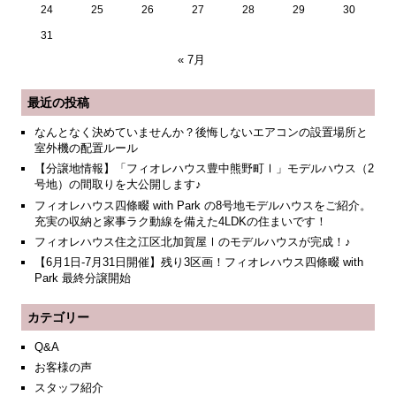
24
25
26
27
28
29
30
31
« 7月
最近の投稿
なんとなく決めていませんか？後悔しないエアコンの設置場所と
室外機の配置ルール
【分譲地情報】「フィオレハウス豊中熊野町Ⅰ」モデルハウス（2
号地）の間取りを大公開します♪
フィオレハウス四條畷 with Park の8号地モデルハウスをご紹介。
充実の収納と家事ラク動線を備えた4LDKの住まいです！
フィオレハウス住之江区北加賀屋Ⅰのモデルハウスが完成！♪
【6月1日-7月31日開催】残り3区画！フィオレハウス四條畷 with
Park 最終分譲開始
カテゴリー
Q&A
お客様の声
スタッフ紹介