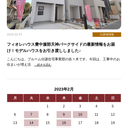
2023.02.07
分譲地情報
フィオレハウス豊中服部天神パークサイドの最新情報をお届
け！モデルハウスをお引き渡ししました♪
こんにちは、ブルーム分譲住宅事業部の佐々木です。今回は、工事中のお
住まいが増え活
…続きを読む
2023年2月
月
火
水
木
金
土
日
1
2
3
4
5
6
7
8
9
10
11
12
13
14
15
16
17
18
19