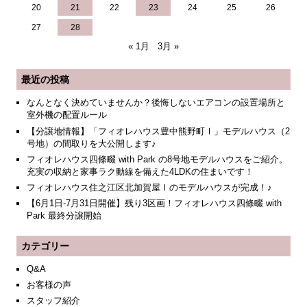
20
21
22
23
24
25
26
27
28
« 1月
3月 »
最近の投稿
なんとなく決めていませんか？後悔しないエアコンの設置場所と
室外機の配置ルール
【分譲地情報】「フィオレハウス豊中熊野町Ⅰ」モデルハウス（2
号地）の間取りを大公開します♪
フィオレハウス四條畷 with Park の8号地モデルハウスをご紹介。
充実の収納と家事ラク動線を備えた4LDKの住まいです！
フィオレハウス住之江区北加賀屋Ⅰのモデルハウスが完成！♪
【6月1日-7月31日開催】残り3区画！フィオレハウス四條畷 with
Park 最終分譲開始
カテゴリー
Q&A
お客様の声
スタッフ紹介