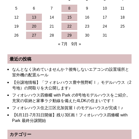
5
6
7
8
9
10
11
12
13
14
15
16
17
18
19
20
21
22
23
24
25
26
27
28
29
30
31
« 7月
9月 »
最近の投稿
なんとなく決めていませんか？後悔しないエアコンの設置場所と
室外機の配置ルール
【分譲地情報】「フィオレハウス豊中熊野町Ⅰ」モデルハウス（2
号地）の間取りを大公開します♪
フィオレハウス四條畷 with Park の8号地モデルハウスをご紹介。
充実の収納と家事ラク動線を備えた4LDKの住まいです！
フィオレハウス住之江区北加賀屋Ⅰのモデルハウスが完成！♪
【6月1日-7月31日開催】残り3区画！フィオレハウス四條畷 with
Park 最終分譲開始
カテゴリー