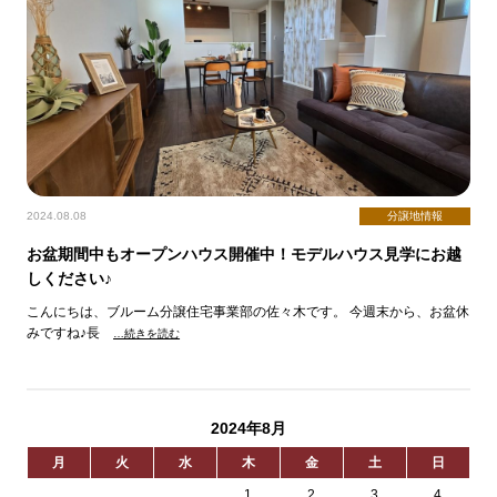
2024.08.08
分譲地情報
お盆期間中もオープンハウス開催中！モデルハウス見学にお越
しください♪
こんにちは、ブルーム分譲住宅事業部の佐々木です。 今週末から、お盆休
みですね♪長
…続きを読む
2024年8月
月
火
水
木
金
土
日
1
2
3
4