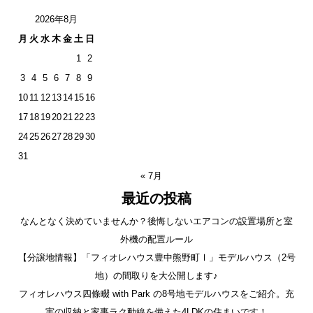
2026年8月
月
火
水
木
金
土
日
1
2
3
4
5
6
7
8
9
10
11
12
13
14
15
16
17
18
19
20
21
22
23
24
25
26
27
28
29
30
31
« 7月
最近の投稿
なんとなく決めていませんか？後悔しないエアコンの設置場所と室
外機の配置ルール
【分譲地情報】「フィオレハウス豊中熊野町Ⅰ」モデルハウス（2号
地）の間取りを大公開します♪
フィオレハウス四條畷 with Park の8号地モデルハウスをご紹介。充
実の収納と家事ラク動線を備えた4LDKの住まいです！