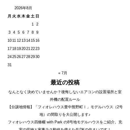
2026年8月
月
火
水
木
金
土
日
1
2
3
4
5
6
7
8
9
10
11
12
13
14
15
16
17
18
19
20
21
22
23
24
25
26
27
28
29
30
31
« 7月
最近の投稿
なんとなく決めていませんか？後悔しないエアコンの設置場所と室
外機の配置ルール
【分譲地情報】「フィオレハウス豊中熊野町Ⅰ」モデルハウス（2号
地）の間取りを大公開します♪
フィオレハウス四條畷 with Park の8号地モデルハウスをご紹介。充
実の収納と家事ラク動線を備えた4LDKの住まいです！