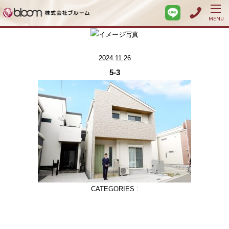
MENU
2024.11.26
5-3
CATEGORIES :