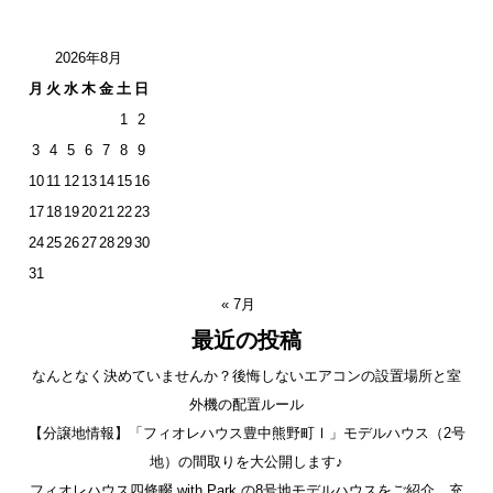
2026年8月
月
火
水
木
金
土
日
1
2
3
4
5
6
7
8
9
10
11
12
13
14
15
16
17
18
19
20
21
22
23
24
25
26
27
28
29
30
31
« 7月
最近の投稿
なんとなく決めていませんか？後悔しないエアコンの設置場所と室
外機の配置ルール
【分譲地情報】「フィオレハウス豊中熊野町Ⅰ」モデルハウス（2号
地）の間取りを大公開します♪
フィオレハウス四條畷 with Park の8号地モデルハウスをご紹介。充