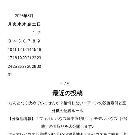
2026年8月
月
火
水
木
金
土
日
1
2
3
4
5
6
7
8
9
10
11
12
13
14
15
16
17
18
19
20
21
22
23
24
25
26
27
28
29
30
31
« 7月
最近の投稿
なんとなく決めていませんか？後悔しないエアコンの設置場所と室
外機の配置ルール
【分譲地情報】「フィオレハウス豊中熊野町Ⅰ」モデルハウス（2号
地）の間取りを大公開します♪
フィオレハウス四條畷 with Park の8号地モデルハウスをご紹介。充