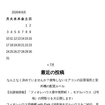
2026年8月
月
火
水
木
金
土
日
1
2
3
4
5
6
7
8
9
10
11
12
13
14
15
16
17
18
19
20
21
22
23
24
25
26
27
28
29
30
31
« 7月
最近の投稿
なんとなく決めていませんか？後悔しないエアコンの設置場所と室
外機の配置ルール
【分譲地情報】「フィオレハウス豊中熊野町Ⅰ」モデルハウス（2号
地）の間取りを大公開します♪
フィオレハウス四條畷 with Park の8号地モデルハウスをご紹介。充