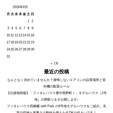
2026年8月
月
火
水
木
金
土
日
1
2
3
4
5
6
7
8
9
10
11
12
13
14
15
16
17
18
19
20
21
22
23
24
25
26
27
28
29
30
31
« 7月
最近の投稿
なんとなく決めていませんか？後悔しないエアコンの設置場所と室
外機の配置ルール
【分譲地情報】「フィオレハウス豊中熊野町Ⅰ」モデルハウス（2号
地）の間取りを大公開します♪
フィオレハウス四條畷 with Park の8号地モデルハウスをご紹介。充
実の収納と家事ラク動線を備えた4LDKの住まいです！