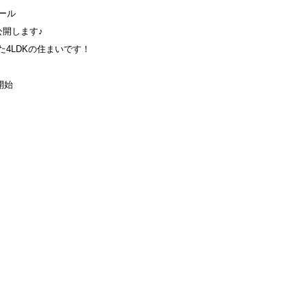
ール
開します♪
た4LDKの住まいです！
開始