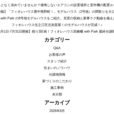
んとなく決めていませんか？後悔しないエアコンの設置場所と室外機の配置ル
情報】「フィオレハウス豊中熊野町Ⅰ」モデルハウス（2号地）の間取りを大公
with Park の8号地モデルハウスをご紹介。充実の収納と家事ラク動線を備え
フィオレハウス住之江区北加賀屋Ⅰのモデルハウスが完成！♪
6月1日-7月31日開催】残り3区画！フィオレハウス四條畷 with Park 最終分譲
カテゴリー
Q&A
お客様の声
スタッフ紹介
住まいのノウハウ
分譲地情報
家づくりのこだわり
施工事例
未分類
アーカイブ
2026年8月