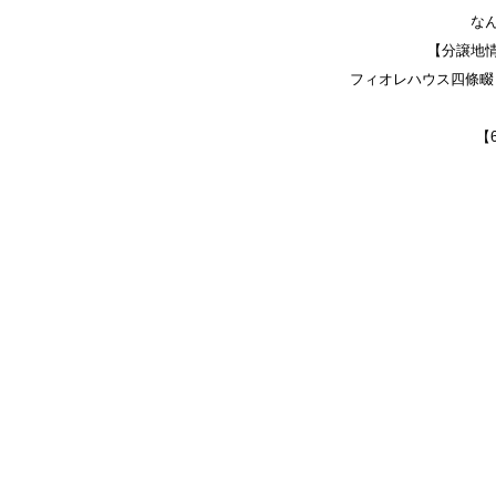
な
【分譲地
フィオレハウス四條畷 
【