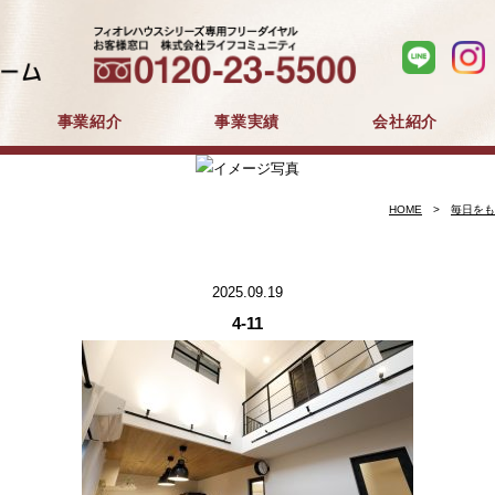
事業紹介
事業実績
会社紹介
分譲住宅事業
建築事業
マンション分譲
戸建分譲
企業コンセプト
会社概要
採用情報
HOME
毎日をも
2025.09.19
4-11