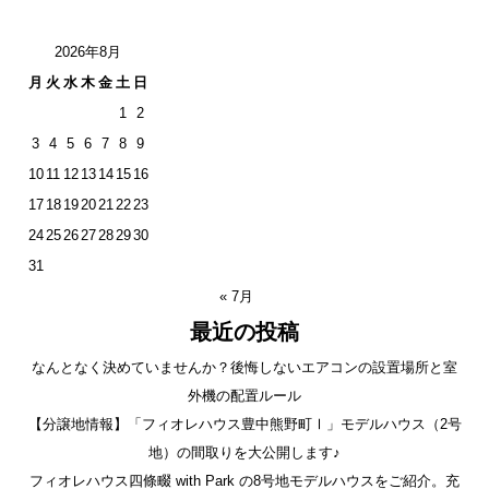
2026年8月
月
火
水
木
金
土
日
1
2
3
4
5
6
7
8
9
10
11
12
13
14
15
16
17
18
19
20
21
22
23
24
25
26
27
28
29
30
31
« 7月
最近の投稿
なんとなく決めていませんか？後悔しないエアコンの設置場所と室
外機の配置ルール
【分譲地情報】「フィオレハウス豊中熊野町Ⅰ」モデルハウス（2号
地）の間取りを大公開します♪
フィオレハウス四條畷 with Park の8号地モデルハウスをご紹介。充