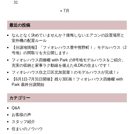
31
« 7月
最近の投稿
なんとなく決めていませんか？後悔しないエアコンの設置場所と
室外機の配置ルール
【分譲地情報】「フィオレハウス豊中熊野町Ⅰ」モデルハウス（2
号地）の間取りを大公開します♪
フィオレハウス四條畷 with Park の8号地モデルハウスをご紹介。
充実の収納と家事ラク動線を備えた4LDKの住まいです！
フィオレハウス住之江区北加賀屋Ⅰのモデルハウスが完成！♪
【6月1日-7月31日開催】残り3区画！フィオレハウス四條畷 with
Park 最終分譲開始
カテゴリー
Q&A
お客様の声
スタッフ紹介
住まいのノウハウ