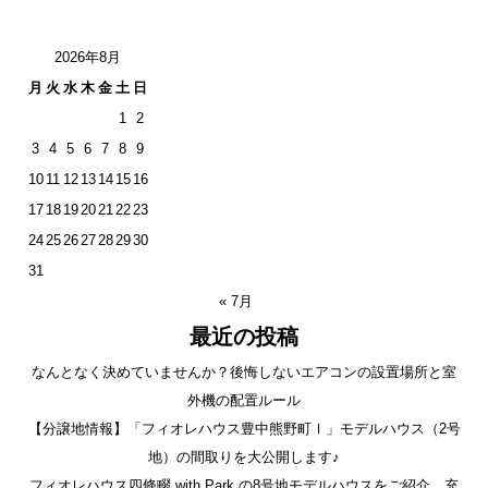
2026年8月
月
火
水
木
金
土
日
1
2
3
4
5
6
7
8
9
10
11
12
13
14
15
16
17
18
19
20
21
22
23
24
25
26
27
28
29
30
31
« 7月
最近の投稿
なんとなく決めていませんか？後悔しないエアコンの設置場所と室
外機の配置ルール
【分譲地情報】「フィオレハウス豊中熊野町Ⅰ」モデルハウス（2号
地）の間取りを大公開します♪
フィオレハウス四條畷 with Park の8号地モデルハウスをご紹介。充