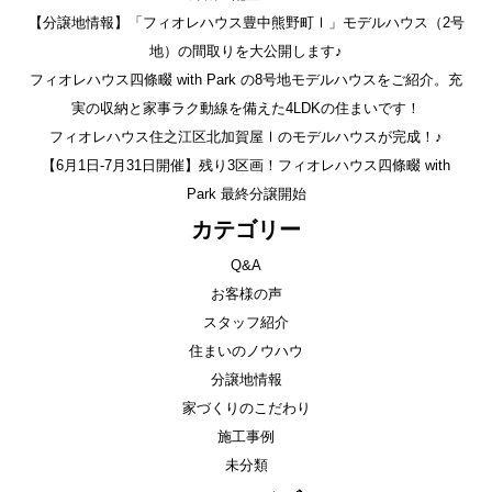
【分譲地情報】「フィオレハウス豊中熊野町Ⅰ」モデルハウス（2号
地）の間取りを大公開します♪
フィオレハウス四條畷 with Park の8号地モデルハウスをご紹介。充
実の収納と家事ラク動線を備えた4LDKの住まいです！
フィオレハウス住之江区北加賀屋Ⅰのモデルハウスが完成！♪
【6月1日-7月31日開催】残り3区画！フィオレハウス四條畷 with
Park 最終分譲開始
カテゴリー
Q&A
お客様の声
スタッフ紹介
住まいのノウハウ
分譲地情報
家づくりのこだわり
施工事例
未分類