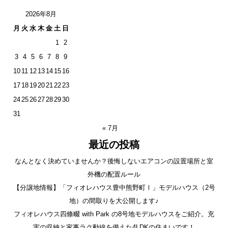
2026年8月
月
火
水
木
金
土
日
1
2
3
4
5
6
7
8
9
10
11
12
13
14
15
16
17
18
19
20
21
22
23
24
25
26
27
28
29
30
31
« 7月
最近の投稿
なんとなく決めていませんか？後悔しないエアコンの設置場所と室
外機の配置ルール
【分譲地情報】「フィオレハウス豊中熊野町Ⅰ」モデルハウス（2号
地）の間取りを大公開します♪
フィオレハウス四條畷 with Park の8号地モデルハウスをご紹介。充
実の収納と家事ラク動線を備えた4LDKの住まいです！