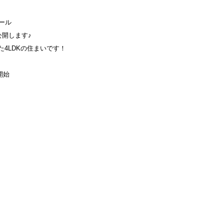
ール
開します♪
た4LDKの住まいです！
開始