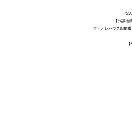
な
【分譲地
フィオレハウス四條畷 
【