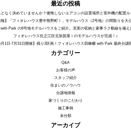
最近の投稿
んとなく決めていませんか？後悔しないエアコンの設置場所と室外機の配置ル
情報】「フィオレハウス豊中熊野町Ⅰ」モデルハウス（2号地）の間取りを大公
with Park の8号地モデルハウスをご紹介。充実の収納と家事ラク動線を備え
フィオレハウス住之江区北加賀屋Ⅰのモデルハウスが完成！♪
6月1日-7月31日開催】残り3区画！フィオレハウス四條畷 with Park 最終分譲
カテゴリー
Q&A
お客様の声
スタッフ紹介
住まいのノウハウ
分譲地情報
家づくりのこだわり
施工事例
未分類
アーカイブ