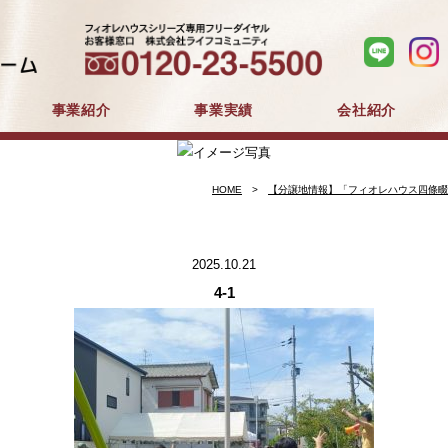
事業紹介
事業実績
会社紹介
分譲住宅事業
建築事業
マンション分譲
戸建分譲
企業コンセプト
会社概要
採用情報
HOME
【分譲地情報】「フィオレハウス四條畷 w
2025.10.21
4-1