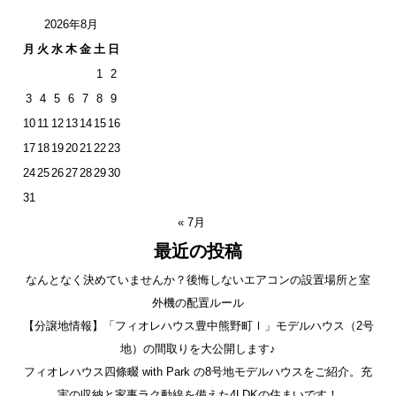
2026年8月
月
火
水
木
金
土
日
1
2
3
4
5
6
7
8
9
10
11
12
13
14
15
16
17
18
19
20
21
22
23
24
25
26
27
28
29
30
31
« 7月
最近の投稿
なんとなく決めていませんか？後悔しないエアコンの設置場所と室
外機の配置ルール
【分譲地情報】「フィオレハウス豊中熊野町Ⅰ」モデルハウス（2号
地）の間取りを大公開します♪
フィオレハウス四條畷 with Park の8号地モデルハウスをご紹介。充
実の収納と家事ラク動線を備えた4LDKの住まいです！