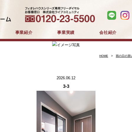
事業紹介
事業実績
会社紹介
分譲住宅事業
建築事業
マンション分譲
戸建分譲
企業コンセプト
会社概要
採用情報
HOME
雨の日の買
2026.06.12
3-3