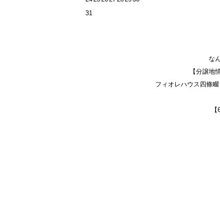
31
な
【分譲地
フィオレハウス四條畷 
【