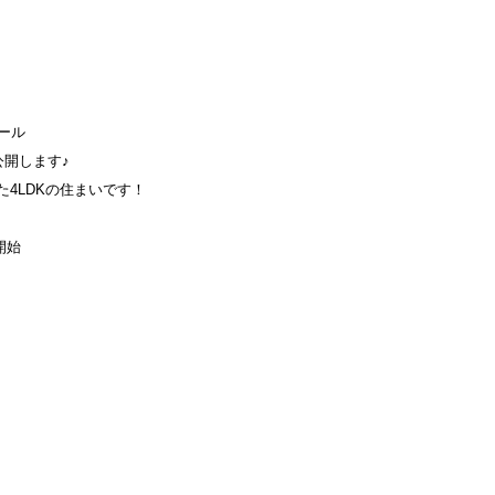
ール
開します♪
た4LDKの住まいです！
開始