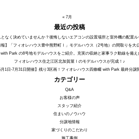
« 7月
最近の投稿
んとなく決めていませんか？後悔しないエアコンの設置場所と室外機の配置ル
情報】「フィオレハウス豊中熊野町Ⅰ」モデルハウス（2号地）の間取りを大公
with Park の8号地モデルハウスをご紹介。充実の収納と家事ラク動線を備え
フィオレハウス住之江区北加賀屋Ⅰのモデルハウスが完成！♪
6月1日-7月31日開催】残り3区画！フィオレハウス四條畷 with Park 最終分譲
カテゴリー
Q&A
お客様の声
スタッフ紹介
住まいのノウハウ
分譲地情報
家づくりのこだわり
施工事例