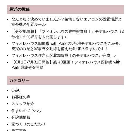
最近の投稿
なんとなく決めていませんか？後悔しないエアコンの設置場所と
室外機の配置ルール
【分譲地情報】「フィオレハウス豊中熊野町Ⅰ」モデルハウス（2
号地）の間取りを大公開します♪
フィオレハウス四條畷 with Park の8号地モデルハウスをご紹介。
充実の収納と家事ラク動線を備えた4LDKの住まいです！
フィオレハウス住之江区北加賀屋Ⅰのモデルハウスが完成！♪
【6月1日-7月31日開催】残り3区画！フィオレハウス四條畷 with
Park 最終分譲開始
カテゴリー
Q&A
お客様の声
スタッフ紹介
住まいのノウハウ
分譲地情報
家づくりのこだわり
施工事例