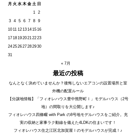
月
火
水
木
金
土
日
1
2
3
4
5
6
7
8
9
10
11
12
13
14
15
16
17
18
19
20
21
22
23
24
25
26
27
28
29
30
31
« 7月
最近の投稿
なんとなく決めていませんか？後悔しないエアコンの設置場所と室
外機の配置ルール
【分譲地情報】「フィオレハウス豊中熊野町Ⅰ」モデルハウス（2号
地）の間取りを大公開します♪
フィオレハウス四條畷 with Park の8号地モデルハウスをご紹介。充
実の収納と家事ラク動線を備えた4LDKの住まいです！
フィオレハウス住之江区北加賀屋Ⅰのモデルハウスが完成！♪