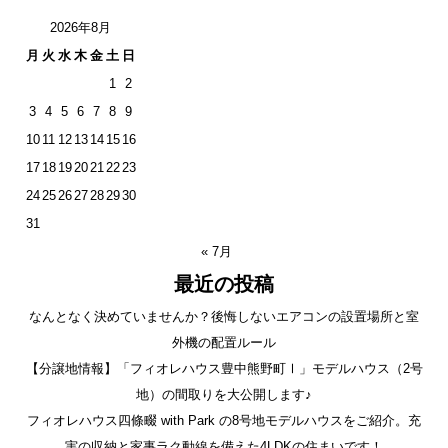
2026年8月
月
火
水
木
金
土
日
1
2
3
4
5
6
7
8
9
10
11
12
13
14
15
16
17
18
19
20
21
22
23
24
25
26
27
28
29
30
31
« 7月
最近の投稿
なんとなく決めていませんか？後悔しないエアコンの設置場所と室
外機の配置ルール
【分譲地情報】「フィオレハウス豊中熊野町Ⅰ」モデルハウス（2号
地）の間取りを大公開します♪
フィオレハウス四條畷 with Park の8号地モデルハウスをご紹介。充
実の収納と家事ラク動線を備えた4LDKの住まいです！