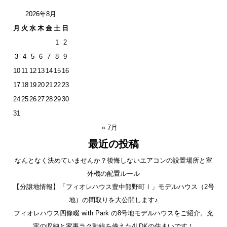
2026年8月
月
火
水
木
金
土
日
1
2
3
4
5
6
7
8
9
10
11
12
13
14
15
16
17
18
19
20
21
22
23
24
25
26
27
28
29
30
31
« 7月
最近の投稿
なんとなく決めていませんか？後悔しないエアコンの設置場所と室
外機の配置ルール
【分譲地情報】「フィオレハウス豊中熊野町Ⅰ」モデルハウス（2号
地）の間取りを大公開します♪
フィオレハウス四條畷 with Park の8号地モデルハウスをご紹介。充
実の収納と家事ラク動線を備えた4LDKの住まいです！