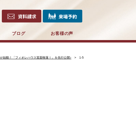
ブログ
お客様の声
が始動！「フィオレハウス箕面牧落Ⅰ」を先行公開♪
1-5