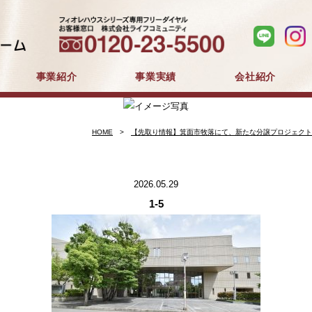
事業紹介
事業実績
会社紹介
分譲住宅事業
建築事業
マンション分譲
戸建分譲
企業コンセプト
会社概要
採用情報
HOME
【先取り情報】箕面市牧落にて、新たな分譲プロジェクト
2026.05.29
1-5