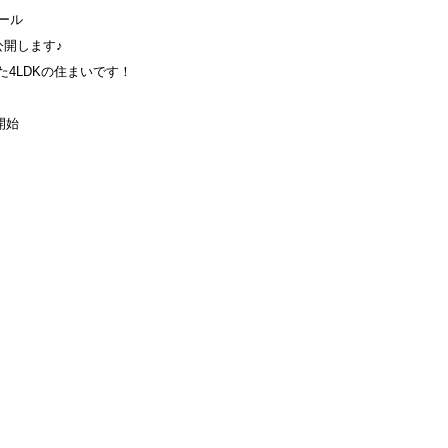
ール
開します♪
た4LDKの住まいです！
開始