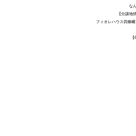
な
【分譲地
フィオレハウス四條畷 
【