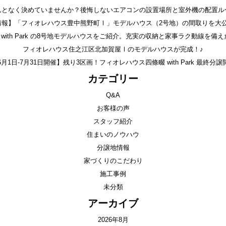
んとなく決めていませんか？後悔しないエアコンの設置場所と室外機の配置ル
情報】「フィオレハウス豊中熊野町Ⅰ」モデルハウス（2号地）の間取りを大公
with Park の8号地モデルハウスをご紹介。充実の収納と家事ラク動線を備え
フィオレハウス住之江区北加賀屋Ⅰのモデルハウスが完成！♪
6月1日-7月31日開催】残り3区画！フィオレハウス四條畷 with Park 最終分譲
カテゴリー
Q&A
お客様の声
スタッフ紹介
住まいのノウハウ
分譲地情報
家づくりのこだわり
施工事例
未分類
アーカイブ
2026年8月