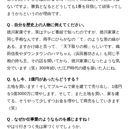
ないですよ。勝負となるとどうしても1番を目指して頑張ってし
まうからというのが理由です。
Q．自分を歴史上の人物に例えてください。
徳川家康です。実はテレビ番組で知ったのですが、徳川家康と
同じ手相なんです。両手にひらがなの「て」のような形の線が
ある。ますかけ線と言って、「天下取りの相」らしいです。織
田信長やダウンタウンのハマちゃん（浜田雅功さん）も同じ手
相の持ち主。その話を聞いてから、徳川家康になったような気
分でいます（笑）300年続いた江戸時代の礎を築いた人にね。
Q. もし今、1億円があったらどうする？
土地を買います！そしてブルームで家を建てて売り出し、1億円
を1億3000万に増やします。そして、また土地を買い、家を建
てる。そうやって少しずつお金を増やして商売をしていきます
（笑）
Q．なぜか仕事愛のようなものを感じますね！
やはり行きつく先は家づくりでしょうか。