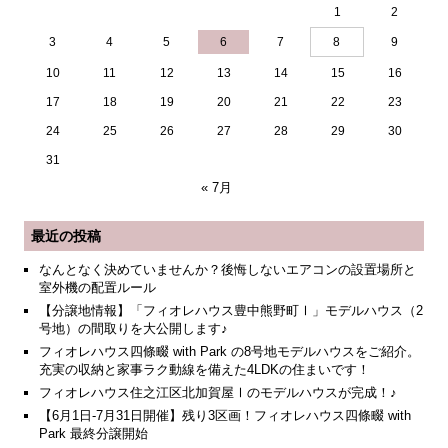
1
2
3
4
5
6
7
9
8
10
11
12
13
14
15
16
17
18
19
20
21
22
23
24
25
26
27
28
29
30
31
« 7月
最近の投稿
なんとなく決めていませんか？後悔しないエアコンの設置場所と
室外機の配置ルール
【分譲地情報】「フィオレハウス豊中熊野町Ⅰ」モデルハウス（2
号地）の間取りを大公開します♪
フィオレハウス四條畷 with Park の8号地モデルハウスをご紹介。
充実の収納と家事ラク動線を備えた4LDKの住まいです！
フィオレハウス住之江区北加賀屋Ⅰのモデルハウスが完成！♪
【6月1日-7月31日開催】残り3区画！フィオレハウス四條畷 with
Park 最終分譲開始