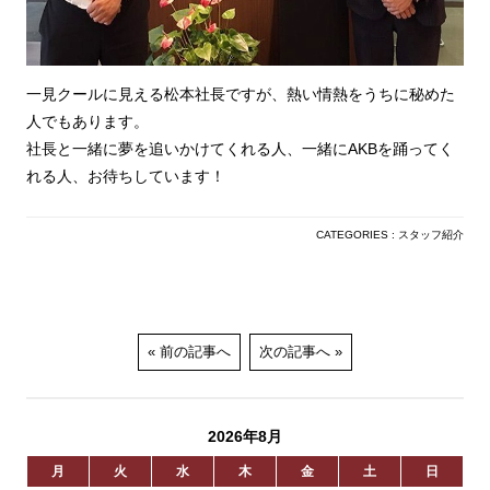
一見クールに見える松本社長ですが、熱い情熱をうちに秘めた
人でもあります。
社長と一緒に夢を追いかけてくれる人、一緒にAKBを踊ってく
れる人、お待ちしています！
CATEGORIES :
スタッフ紹介
前の記事へ
次の記事へ
2026年8月
月
火
水
木
金
土
日