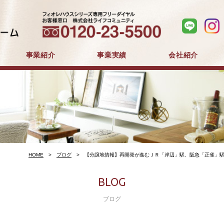
事業紹介
事業実績
会社紹介
分譲住宅事業
建築事業
マンション分譲
戸建分譲
企業コンセプト
会社概要
採用情報
HOME
ブログ
【分譲地情報】再開発が進むＪＲ「岸辺」駅、阪急「正雀」駅
BLOG
ブログ