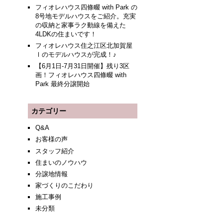
フィオレハウス四條畷 with Park の
8号地モデルハウスをご紹介。充実
の収納と家事ラク動線を備えた
4LDKの住まいです！
フィオレハウス住之江区北加賀屋
Ⅰのモデルハウスが完成！♪
【6月1日-7月31日開催】残り3区
画！フィオレハウス四條畷 with
Park 最終分譲開始
カテゴリー
Q&A
お客様の声
スタッフ紹介
住まいのノウハウ
分譲地情報
家づくりのこだわり
施工事例
未分類