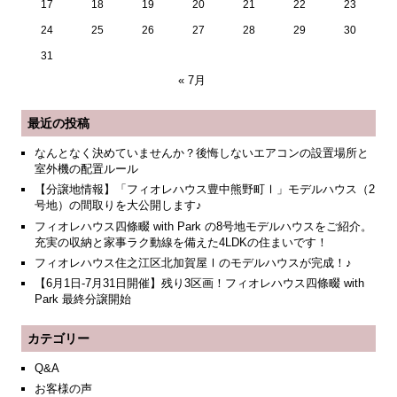
17
18
19
20
21
22
23
24
25
26
27
28
29
30
31
« 7月
最近の投稿
なんとなく決めていませんか？後悔しないエアコンの設置場所と
室外機の配置ルール
【分譲地情報】「フィオレハウス豊中熊野町Ⅰ」モデルハウス（2
号地）の間取りを大公開します♪
フィオレハウス四條畷 with Park の8号地モデルハウスをご紹介。
充実の収納と家事ラク動線を備えた4LDKの住まいです！
フィオレハウス住之江区北加賀屋Ⅰのモデルハウスが完成！♪
【6月1日-7月31日開催】残り3区画！フィオレハウス四條畷 with
Park 最終分譲開始
カテゴリー
Q&A
お客様の声