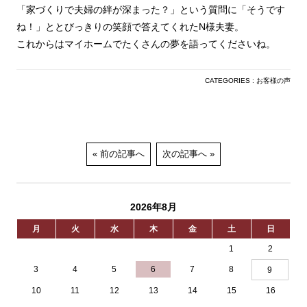
「家づくりで夫婦の絆が深まった？」という質問に「そうです
ね！」ととびっきりの笑顔で答えてくれたN様夫妻。
これからはマイホームでたくさんの夢を語ってくださいね。
CATEGORIES :
お客様の声
前の記事へ
次の記事へ
2026年8月
月
火
水
木
金
土
日
1
2
3
4
5
6
7
8
9
10
11
12
13
14
15
16