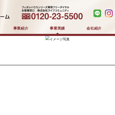
事業紹介
事業実績
会社紹介
分譲住宅事業
建築事業
マンション分譲
戸建分譲
企業コンセプト
会社概要
採用情報