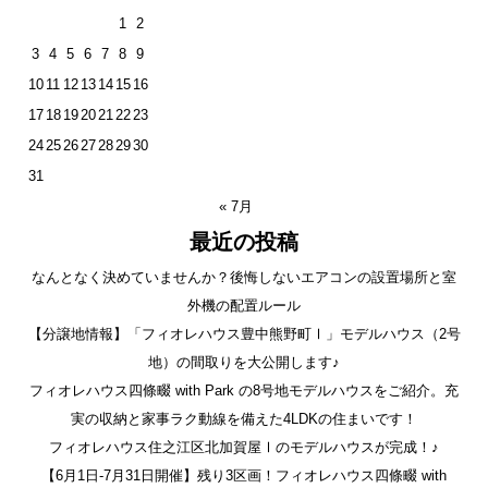
1
2
3
4
5
6
7
8
9
10
11
12
13
14
15
16
17
18
19
20
21
22
23
24
25
26
27
28
29
30
31
« 7月
最近の投稿
なんとなく決めていませんか？後悔しないエアコンの設置場所と室
外機の配置ルール
【分譲地情報】「フィオレハウス豊中熊野町Ⅰ」モデルハウス（2号
地）の間取りを大公開します♪
フィオレハウス四條畷 with Park の8号地モデルハウスをご紹介。充
実の収納と家事ラク動線を備えた4LDKの住まいです！
フィオレハウス住之江区北加賀屋Ⅰのモデルハウスが完成！♪
【6月1日-7月31日開催】残り3区画！フィオレハウス四條畷 with