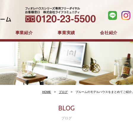
事業紹介
事業実績
会社紹介
分譲住宅事業
建築事業
マンション分譲
戸建分譲
企業コンセプト
会社概要
採用情報
HOME
ブログ
ブルームのモデルハウスをまとめてご紹介
BLOG
ブログ