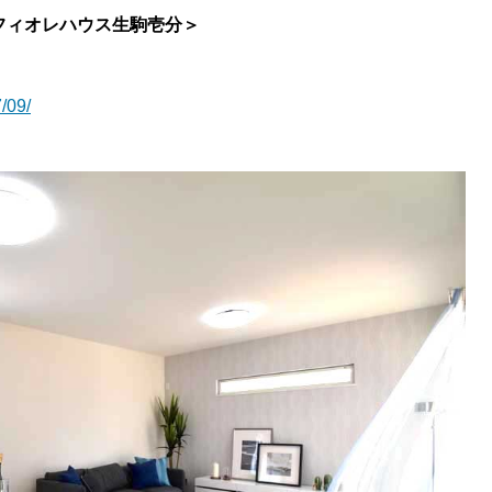
フィオレハウス生駒壱分＞
/09/