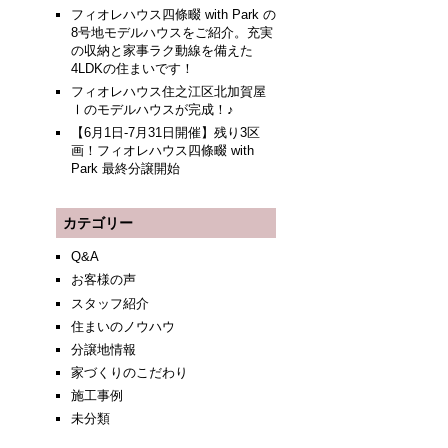
フィオレハウス四條畷 with Park の
8号地モデルハウスをご紹介。充実
の収納と家事ラク動線を備えた
4LDKの住まいです！
フィオレハウス住之江区北加賀屋
Ⅰのモデルハウスが完成！♪
【6月1日-7月31日開催】残り3区
画！フィオレハウス四條畷 with
Park 最終分譲開始
カテゴリー
Q&A
お客様の声
スタッフ紹介
住まいのノウハウ
分譲地情報
家づくりのこだわり
施工事例
未分類