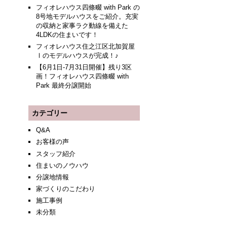
フィオレハウス四條畷 with Park の
8号地モデルハウスをご紹介。充実
の収納と家事ラク動線を備えた
4LDKの住まいです！
フィオレハウス住之江区北加賀屋
Ⅰのモデルハウスが完成！♪
【6月1日-7月31日開催】残り3区
画！フィオレハウス四條畷 with
Park 最終分譲開始
カテゴリー
Q&A
お客様の声
スタッフ紹介
住まいのノウハウ
分譲地情報
家づくりのこだわり
施工事例
未分類