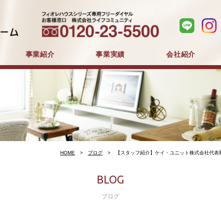
事業紹介
事業実績
会社紹介
分譲住宅事業
建築事業
マンション分譲
戸建分譲
企業コンセプト
会社概要
採用情報
HOME
ブログ
【スタッフ紹介】ケイ・ユニット株式会社代表
BLOG
ブログ