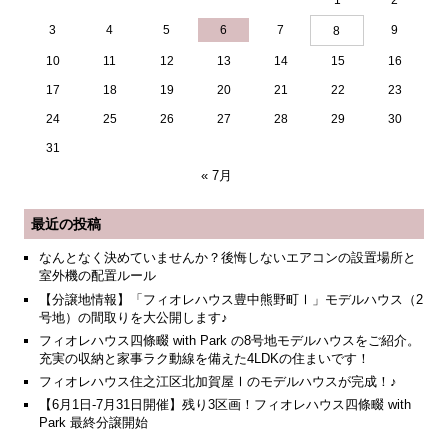
1
2
3
4
5
6
7
9
8
10
11
12
13
14
15
16
17
18
19
20
21
22
23
24
25
26
27
28
29
30
31
« 7月
最近の投稿
なんとなく決めていませんか？後悔しないエアコンの設置場所と
室外機の配置ルール
【分譲地情報】「フィオレハウス豊中熊野町Ⅰ」モデルハウス（2
号地）の間取りを大公開します♪
フィオレハウス四條畷 with Park の8号地モデルハウスをご紹介。
充実の収納と家事ラク動線を備えた4LDKの住まいです！
フィオレハウス住之江区北加賀屋Ⅰのモデルハウスが完成！♪
【6月1日-7月31日開催】残り3区画！フィオレハウス四條畷 with
Park 最終分譲開始