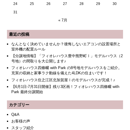
24
25
26
27
28
29
30
31
« 7月
最近の投稿
なんとなく決めていませんか？後悔しないエアコンの設置場所と
室外機の配置ルール
【分譲地情報】「フィオレハウス豊中熊野町Ⅰ」モデルハウス（2
号地）の間取りを大公開します♪
フィオレハウス四條畷 with Park の8号地モデルハウスをご紹介。
充実の収納と家事ラク動線を備えた4LDKの住まいです！
フィオレハウス住之江区北加賀屋Ⅰのモデルハウスが完成！♪
【6月1日-7月31日開催】残り3区画！フィオレハウス四條畷 with
Park 最終分譲開始
カテゴリー
Q&A
お客様の声
スタッフ紹介