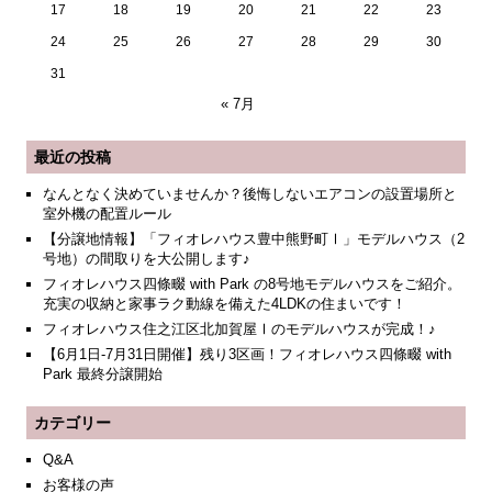
17
18
19
20
21
22
23
24
25
26
27
28
29
30
31
« 7月
最近の投稿
なんとなく決めていませんか？後悔しないエアコンの設置場所と
室外機の配置ルール
【分譲地情報】「フィオレハウス豊中熊野町Ⅰ」モデルハウス（2
号地）の間取りを大公開します♪
フィオレハウス四條畷 with Park の8号地モデルハウスをご紹介。
充実の収納と家事ラク動線を備えた4LDKの住まいです！
フィオレハウス住之江区北加賀屋Ⅰのモデルハウスが完成！♪
【6月1日-7月31日開催】残り3区画！フィオレハウス四條畷 with
Park 最終分譲開始
カテゴリー
Q&A
お客様の声