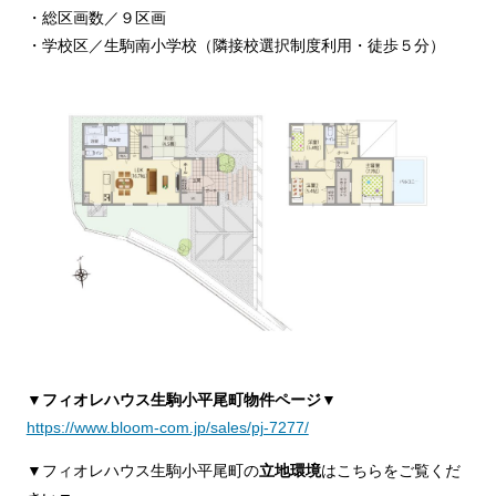
・総区画数／９区画
・学校区／生駒南小学校（隣接校選択制度利用・徒歩５分）
▼
フィオレハウス生駒小平尾町物件ページ
▼
https://www.bloom-com.jp/sales/pj-7277/
▼フィオレハウス生駒小平尾町の
立地環境
はこちらをご覧くだ