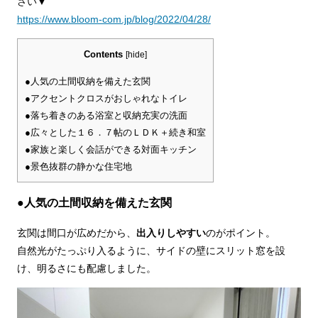
さい▼
https://www.bloom-com.jp/blog/2022/04/28/
Contents
[
hide
]
●人気の土間収納を備えた玄関
●アクセントクロスがおしゃれなトイレ
●落ち着きのある浴室と収納充実の洗面
●広々とした１６．７帖のＬＤＫ＋続き和室
●家族と楽しく会話ができる対面キッチン
●景色抜群の静かな住宅地
●人気の土間収納を備えた玄関
玄関は間口が広めだから、
出入りしやすい
のがポイント。
自然光がたっぷり入るように、サイドの壁にスリット窓を設
け、明るさにも配慮しました。