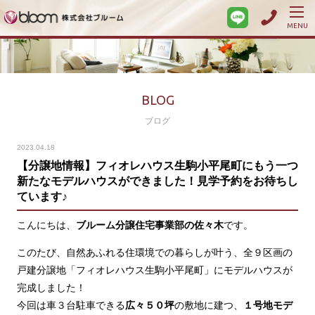
MENU
BLOG
ブログ
2023.04.18
【分譲地情報】フィオレハウス生駒小平尾町にもう一つ
新たなモデルハウスができました！見学予約をお待ちし
ています♪
こんにちは、
ブルーム分譲住宅事業部の佐々木
です。
このたび、自然あふれる住環境での暮らしが叶う、全９区画の
戸建分譲地「フィオレハウス生駒小平尾町」にモデルハウスが
完成しました！
今回は車３台駐車できる
広々５０坪
の敷地に建つ、
１号地モデ